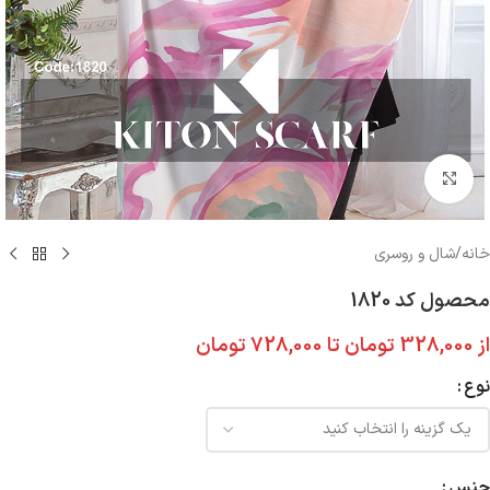
بزرگنمایی تصویر
خانه
/
شال و روسری
محصول کد 1820
از
328,000
تومان
تا
728,000
تومان
نوع
جنس