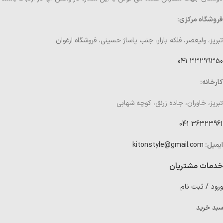
فروشگاه مرکزی:
تبریز، ولیعصر، فلکه بازار، جنب پاساژ حسینی، فروشگاه ارغوان
33299350 041
کارخانه:
تبریز، خاوران، جاده زرنق، کوچه شهابی
36323961 041
ایمیل:
kitonstyle@gmail.com
خدمات مشتریان
ورود / ثبت نام
سبد خرید