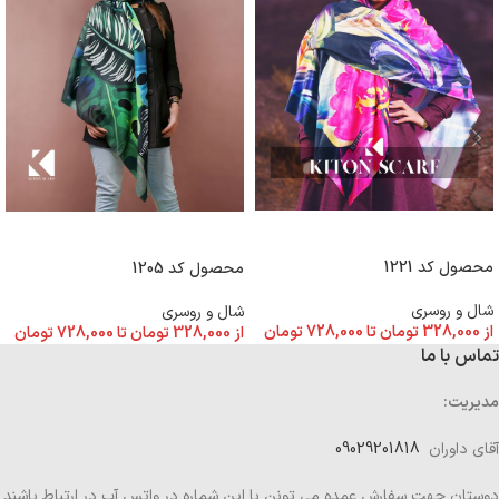
انتخاب گزینه ها
انتخاب گزینه ها
محصول کد 1221
محصول کد 1205
شال و روسری
شال و روسری
از
328,000
تومان
تا
728,000
تومان
از
328,000
تومان
تا
728,000
تومان
تماس با ما
مدیریت:
آقای داوران
09029201818
دوستان جهت سفارش عمده می تونن با این شماره در واتس آپ در ارتباط باشند