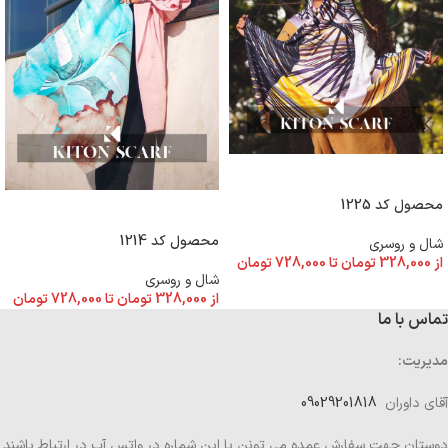
انتخاب گزینه ها
محصول کد 1225
انتخاب گزینه ها
محصول کد 1214
شال و روسری
از
328,000
تومان
تا
728,000
تومان
شال و روسری
از
328,000
تومان
تا
728,000
تومان
تماس با ما
مدیریت:
آقای داوران
09029201818
دوستان جهت سفارش عمده می تونن با این شماره در واتس آپ در ارتباط باشند