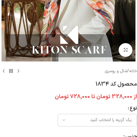
بزرگنمایی تصویر
خانه
/
شال و روسری
محصول کد 1834
از
328,000
تومان
تا
728,000
تومان
نوع
جنس