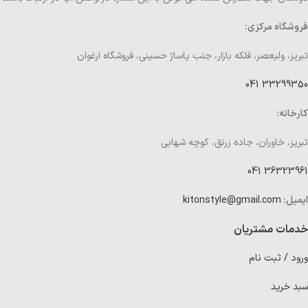
فروشگاه مرکزی:
تبریز، ولیعصر، فلکه بازار، جنب پاساژ حسینی، فروشگاه ارغوان
33299350 041
کارخانه:
تبریز، خاوران، جاده زرنق، کوچه شهابی
36323961 041
ایمیل:
kitonstyle@gmail.com
خدمات مشتریان
ورود / ثبت نام
سبد خرید