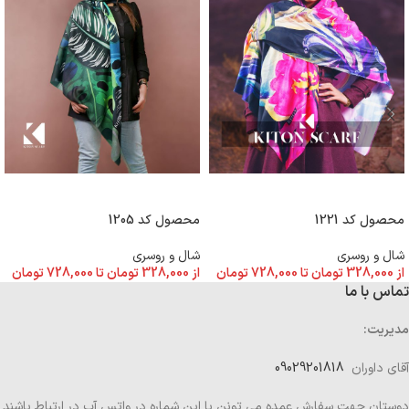
انتخاب گزینه ها
انتخاب گزینه ها
محصول کد 1221
محصول کد 1205
شال و روسری
شال و روسری
از
328,000
تومان
تا
728,000
تومان
از
328,000
تومان
تا
728,000
تومان
تماس با ما
مدیریت:
آقای داوران
09029201818
دوستان جهت سفارش عمده می تونن با این شماره در واتس آپ در ارتباط باشند