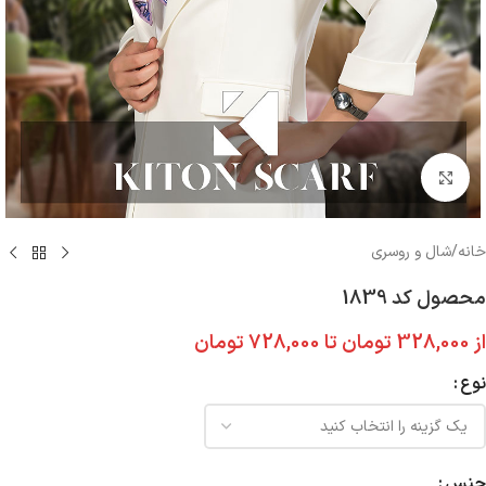
بزرگنمایی تصویر
خانه
/
شال و روسری
محصول کد 1839
از
328,000
تومان
تا
728,000
تومان
نوع
جنس