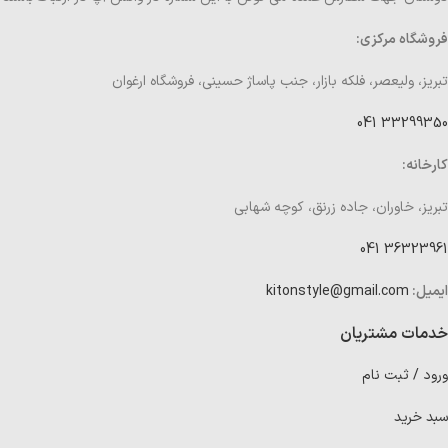
فروشگاه مرکزی:
تبریز، ولیعصر، فلکه بازار، جنب پاساژ حسینی، فروشگاه ارغوان
33299350 041
کارخانه:
تبریز، خاوران، جاده زرنق، کوچه شهابی
36323961 041
ایمیل:
kitonstyle@gmail.com
خدمات مشتریان
ورود / ثبت نام
سبد خرید