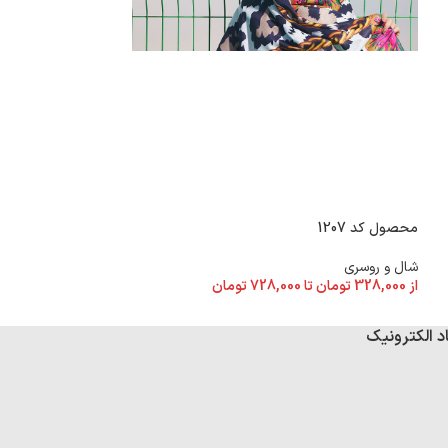
محصول کد 1184
محصول کد 1207
شال و روسری
شال و روسری
از
328,000
تومان
تا
از
328,000
تومان
تا
728,000
تومان
د الکترونیک