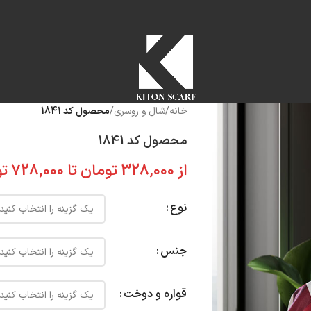
خانه
/
شال و روسری
/
محصول کد 1841
محصول کد 1841
از
328,000
تومان
تا
728,000
تو
نوع
جنس
قواره و دوخت