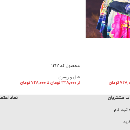
محصول کد 1212
شال و روسری
728,
تومان
از
328,000
تومان
تا
728,000
تومان
ت مشتریان
نماد اعتما
/ ثبت نام
رید