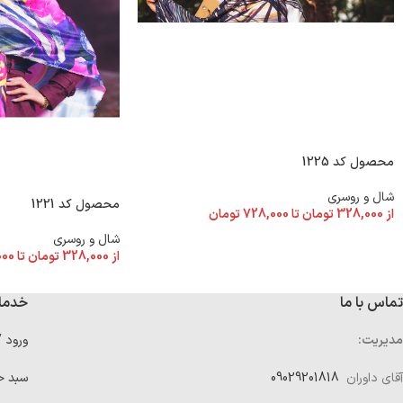
محصول کد 1225
شال و روسری
محصول کد 1221
از
328,000
تومان
تا
728,000
تومان
شال و روسری
از
328,000
تومان
تا
000
تماس با ما
خدما
مدیریت:
ورود 
آقای داوران
09029201818
سبد خ