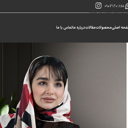
Skip to navigation
09029201818
Skip to main content
حه اصلی
محصولات
مقالات
درباره ما
تماس با ما