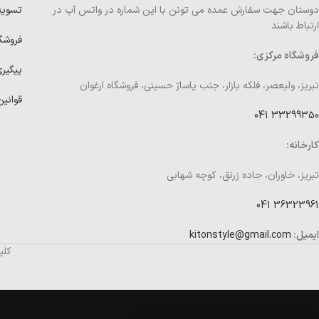
دوستان جهت سفارش عمده می تونن با این شماره در واتس آپ در
تسوی
ارتباط باشند
فروشگ
فروشگاه مرکزی:
پیگیر
تبریز، ولیعصر، فلکه بازار، جنب پاساژ حسینی، فروشگاه ارغوان
قوانین
33299350 041
کارخانه:
تبریز، خاوران، جاده زرنق، کوچه شهابی
36323961 041
ایمیل:
kitonstyle@gmail.com
کلی