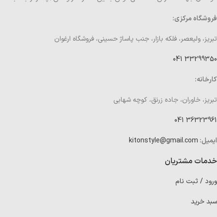
فروشگاه مرکزی:
تبریز، ولیعصر، فلکه بازار، جنب پاساژ حسینی، فروشگاه ارغوان
33299350 041
کارخانه:
تبریز، خاوران، جاده زرنق، کوچه شهابی
36323961 041
ایمیل:
kitonstyle@gmail.com
خدمات مشتریان
ورود / ثبت نام
سبد خرید