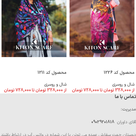
انتخاب گزینه ها
انتخاب گزینه ها
محصول کد 1226
محصول کد 1211
شال و روسری
شال و روسری
از
328,000
تومان
تا
728,000
تومان
از
328,000
تومان
تا
728,000
تومان
تماس با ما
مدیریت:
آقای داوران
09029201818
دوستان جهت سفارش عمده می تونن با این شماره در واتس آپ در ارتباط باشند