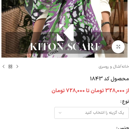
بزرگنمایی تصویر
خانه
/
شال و روسری
محصول کد 1843
از
328,000
تومان
تا
728,000
تومان
نوع
جنس