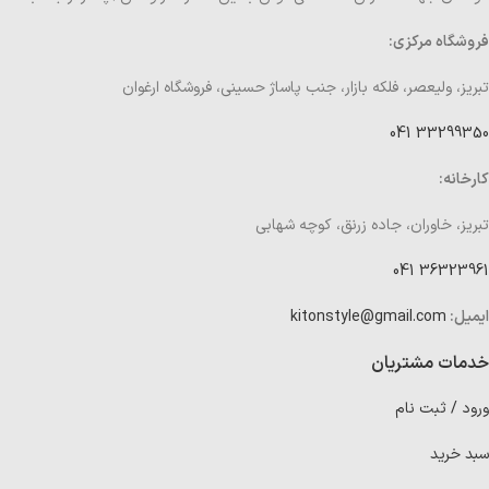
فروشگاه مرکزی:
تبریز، ولیعصر، فلکه بازار، جنب پاساژ حسینی، فروشگاه ارغوان
33299350 041
کارخانه:
تبریز، خاوران، جاده زرنق، کوچه شهابی
36323961 041
ایمیل:
kitonstyle@gmail.com
خدمات مشتریان
ورود / ثبت نام
سبد خرید