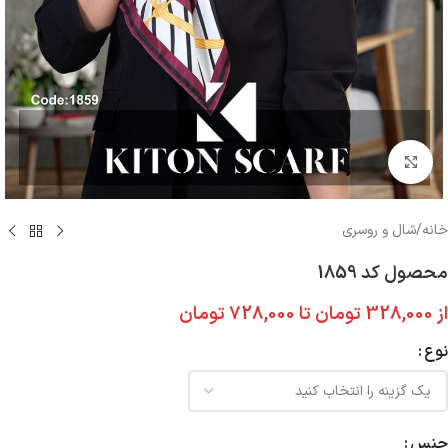
بزرگنمایی تصویر
خانه
/
شال و روسری
محصول کد 1859
از
328,000
تومان
تا
728,000
تومان
نوع
جنس