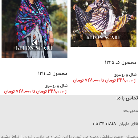
انتخاب گزینه ها
محصول کد 1225
انتخاب گزینه ها
محصول کد 1211
شال و روسری
از
328,000
تومان
تا
728,000
تومان
شال و روسری
از
328,000
تومان
تا
728,000
تومان
تماس با ما
مدیریت:
آقای داوران
09029201818
دوستان جهت سفارش عمده می تونن با این شماره در واتس آپ در ارتباط باشند