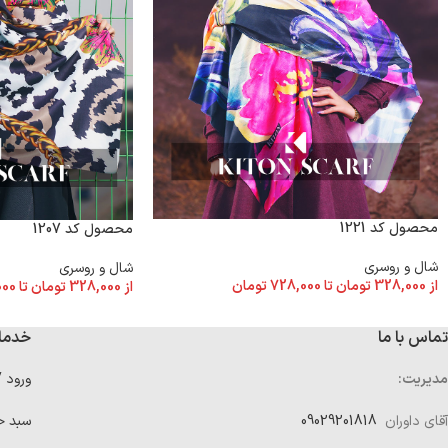
محصول کد 1221
محصول کد 1207
شال و روسری
شال و روسری
از
328,000
تومان
تا
728,000
تومان
از
328,000
تومان
تا
000
تماس با ما
خدما
مدیریت:
ورود 
آقای داوران
09029201818
سبد خ