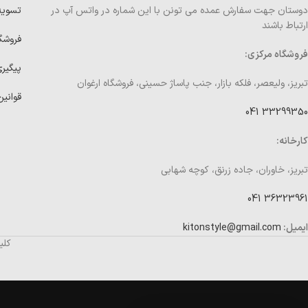
دوستان جهت سفارش عمده می تونن با این شماره در واتس آپ در
تسوی
ارتباط باشند
فروشگ
فروشگاه مرکزی:
پیگیر
تبریز، ولیعصر، فلکه بازار، جنب پاساژ حسینی، فروشگاه ارغوان
قوانین
33299350 041
کارخانه:
تبریز، خاوران، جاده زرنق، کوچه شهابی
36323961 041
ایمیل:
kitonstyle@gmail.com
کلی