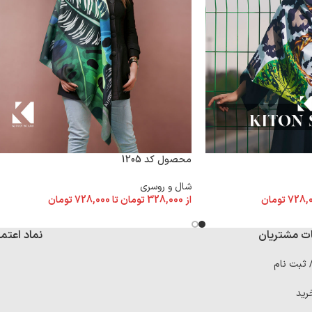
محصول کد 1205
شال و روسری
728,
تومان
از
328,000
تومان
تا
728,000
تومان
ت مشتریان
نماد اعتما
/ ثبت نام
رید