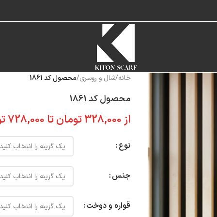
خانه
/
شال و روسری
/
محصول کد 1861
محصول کد 1861
از
328,000
تومان
تا
728,000
تو
نوع
جنس
قواره و دوخت