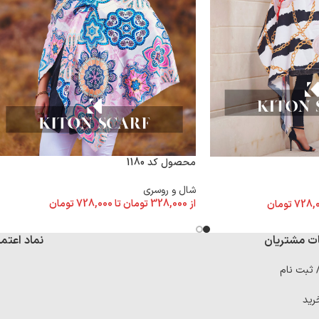
محصول کد 1180
شال و روسری
از
328,000
تومان
تا
728,000
تومان
728,
تومان
ت مشتریان
نماد اعتما
/ ثبت نام
رید