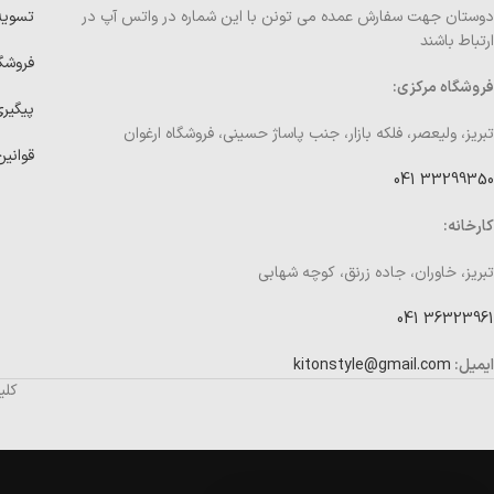
دوستان جهت سفارش عمده می تونن با این شماره در واتس آپ در
تسوی
ارتباط باشند
فروشگ
فروشگاه مرکزی:
پیگیر
تبریز، ولیعصر، فلکه بازار، جنب پاساژ حسینی، فروشگاه ارغوان
قوانین
33299350 041
کارخانه:
تبریز، خاوران، جاده زرنق، کوچه شهابی
36323961 041
ایمیل:
kitonstyle@gmail.com
کلی