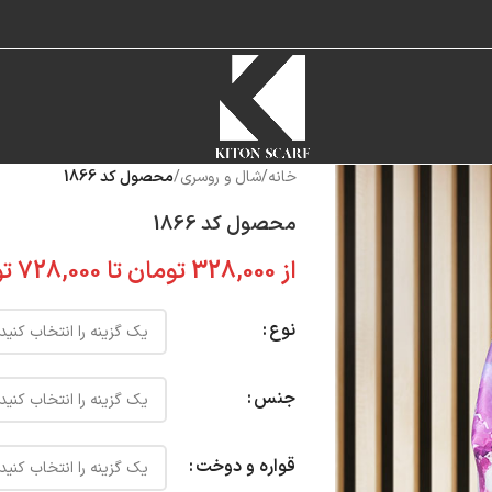
خانه
/
شال و روسری
/
محصول کد 1866
محصول کد 1866
از
328,000
تومان
تا
728,000
تو
نوع
جنس
قواره و دوخت