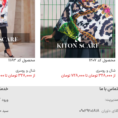
محصول کد 1207
محصول کد 1183
شال و روسری
شال و روسری
از
328,000
تومان
تا
728,000
تومان
از
328,000
تومان
تا
000
تماس با ما
خدما
مدیریت:
ورود 
آقای داوران
09029201818
سبد خ