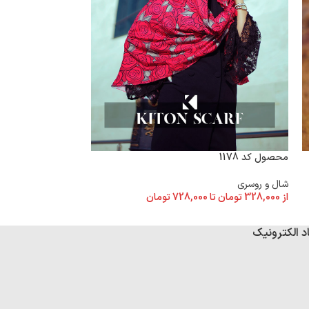
محصول کد 1178
محصول کد 1174
شال و روسری
شال و روسری
از
328,000
تومان
تا
728,000
تومان
از
328,000
تومان
تا
د الکترونیک