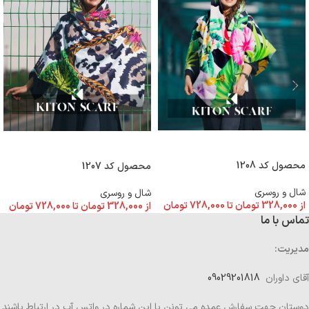
انتخاب گزینه ها
انتخاب گزینه ها
محصول کد 1208
محصول کد 1207
شال و روسری
شال و روسری
از
328,000
تومان
تا
728,000
تومان
از
328,000
تومان
تا
728,000
تومان
تماس با ما
مدیریت:
آقای داوران
09029201818
دوستان جهت سفارش عمده می تونن با این شماره در واتس آپ در ارتباط باشند