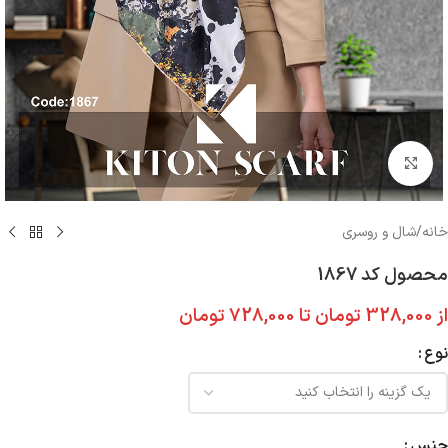
بزرگنمایی تصویر
خانه
/
شال و روسری
محصول کد 1867
از
328,000
تومان
تا
728,000
تومان
نوع
جنس