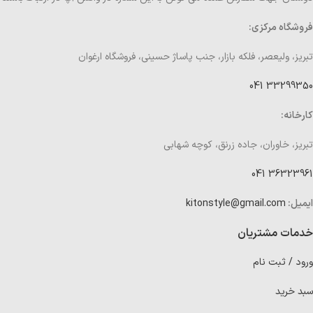
فروشگاه مرکزی:
تبریز، ولیعصر، فلکه بازار، جنب پاساژ حسینی، فروشگاه ارغوان
33299350 041
کارخانه:
تبریز، خاوران، جاده زرنق، کوچه شهابی
36323961 041
ایمیل:
kitonstyle@gmail.com
خدمات مشتریان
ورود / ثبت نام
سبد خرید