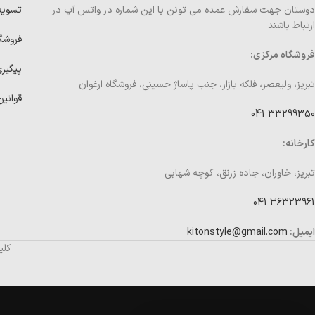
دوستان جهت سفارش عمده می تونن با این شماره در واتس آپ در
تسوی
ارتباط باشند
فروشگ
فروشگاه مرکزی:
پیگیر
تبریز، ولیعصر، فلکه بازار، جنب پاساژ حسینی، فروشگاه ارغوان
قوانین
33299350 041
کارخانه:
تبریز، خاوران، جاده زرنق، کوچه شهابی
36323961 041
ایمیل:
kitonstyle@gmail.com
کلی