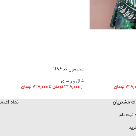
محصول کد 1186
شال و روسری
728,
تومان
از
328,000
تومان
تا
728,000
تومان
ت مشتریان
نماد اعتما
/ ثبت نام
رید