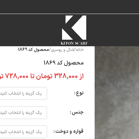
خانه
/
شال و روسری
/
محصول کد 1869
محصول کد 1869
از
328,000
تومان
تا
728,000
تو
نوع
جنس
قواره و دوخت