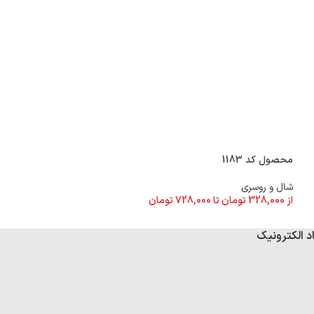
محصول کد 1180
محصول کد 1183
شال و روسری
شال و روسری
از
328,000
تومان
تا
از
328,000
تومان
تا
728,000
تومان
د الکترونیک