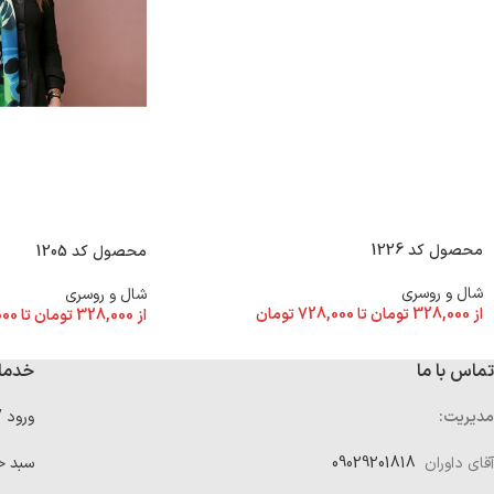
محصول کد 1226
محصول کد 1205
شال و روسری
شال و روسری
از
328,000
تومان
تا
728,000
تومان
از
328,000
تومان
تا
000
تماس با ما
خدما
مدیریت:
ورود 
آقای داوران
09029201818
سبد خ