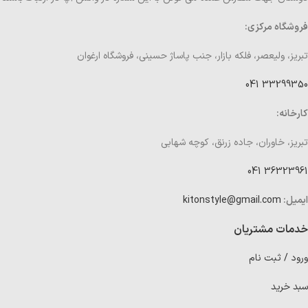
فروشگاه مرکزی:
تبریز، ولیعصر، فلکه بازار، جنب پاساژ حسینی، فروشگاه ارغوان
33299350 041
کارخانه:
تبریز، خاوران، جاده زرنق، کوچه شهابی
36323961 041
ایمیل:
kitonstyle@gmail.com
خدمات مشتریان
ورود / ثبت نام
سبد خرید