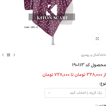
بزرگنمایی تصویر
خانه
/
شال و روسری
محصول کد 190113
از
328,000
تومان
تا
728,000
تومان
نوع
جنس