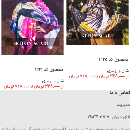
انتخاب گزینه ها
محصول کد 1225
انتخاب گزینه ها
محصول کد 1221
شال و روسری
از
328,000
تومان
تا
728,000
تومان
شال و روسری
از
328,000
تومان
تا
728,000
تومان
تماس با ما
مدیریت:
آقای داوران
09029201818
دوستان جهت سفارش عمده می تونن با این شماره در واتس آپ در ارتباط باشند