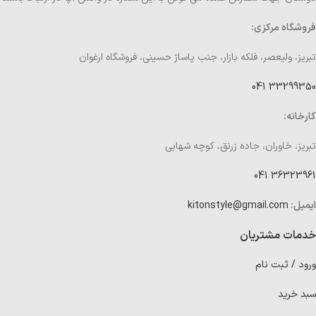
فروشگاه مرکزی:
تبریز، ولیعصر، فلکه بازار، جنب پاساژ حسینی، فروشگاه ارغوان
33299350 041
کارخانه:
تبریز، خاوران، جاده زرنق، کوچه شهابی
36323961 041
ایمیل:
kitonstyle@gmail.com
خدمات مشتریان
ورود / ثبت نام
سبد خرید