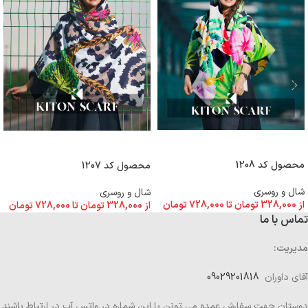
انتخاب گزینه ها
انتخاب گزینه ها
محصول کد 1208
محصول کد 1207
شال و روسری
شال و روسری
از
328,000
تومان
تا
728,000
تومان
از
328,000
تومان
تا
728,000
تومان
تماس با ما
مدیریت:
آقای داوران
09029201818
دوستان جهت سفارش عمده می تونن با این شماره در واتس آپ در ارتباط باشند