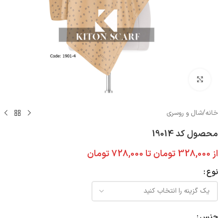
بزرگنمایی تصویر
خانه
/
شال و روسری
محصول کد 19014
از
328,000
تومان
تا
728,000
تومان
نوع
جنس