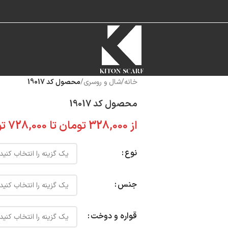
خانه
/
شال و روسری
/
محصول کد 19017
محصول کد 19017
از
328,000
تومان
تا
728,000
تو
نوع
جنس
قواره و دوخت