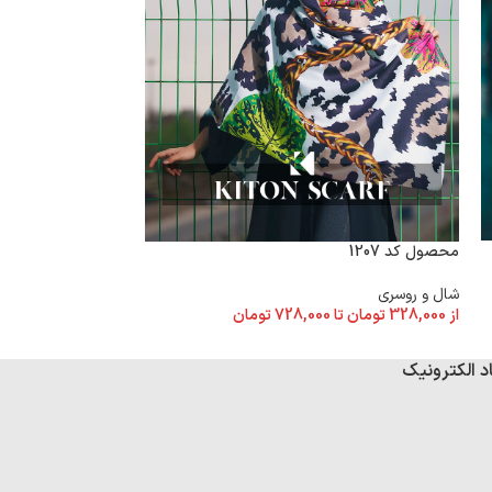
محصول کد 1178
محصول کد 1207
شال و روسری
شال و روسری
از
328,000
تومان
تا
از
328,000
تومان
تا
728,000
تومان
د الکترونیک