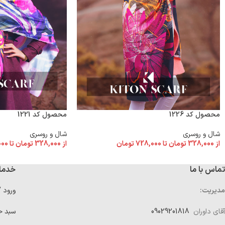
محصول کد 1226
محصول کد 1221
شال و روسری
شال و روسری
از
328,000
تومان
تا
728,000
تومان
از
328,000
تومان
تا
000
تماس با ما
خدما
مدیریت:
ورود 
آقای داوران
09029201818
سبد خ