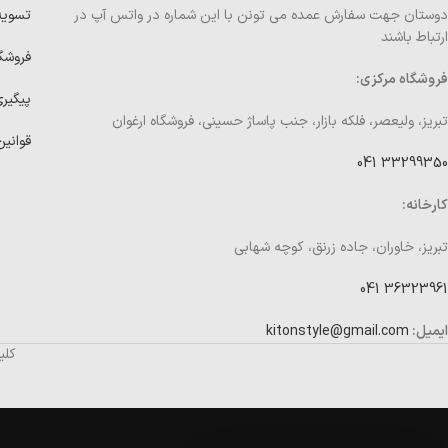
دوستان جهت سفارش عمده می تونن با این شماره در واتس آپ در
تسوی
ارتباط باشند
فروشگ
فروشگاه مرکزی:
پیگیر
تبریز، ولیعصر، فلکه بازار، جنب پاساژ حسینی، فروشگاه ارغوان
قوانین
33299350 041
کارخانه:
تبریز، خاوران، جاده زرنق، کوچه شهابی
36323961 041
ایمیل:
kitonstyle@gmail.com
کلی