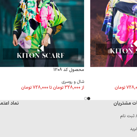
محصول کد 1208
شال و روسری
728,
تومان
از
328,000
تومان
تا
728,000
تومان
ت مشتریان
نماد اعتما
/ ثبت نام
رید