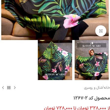
بزرگنمایی تصویر
خانه
/
شال و روسری
محصول کد 2-1267
از
328,000
تومان
تا
728,000
تومان