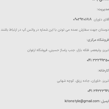
مدیریت:
آقای داوران
09029201818
دوستان جهت سفارش عمده می تونن با این شماره در واتس آپ در ارتباط باشند
فروشگاه مرکزی:
تبریز، ولیعصر، فلکه بازار، جنب پاساژ حسینی، فروشگاه ارغوان
33299350 041
کارخانه:
تبریز، خاوران، جاده زرنق، کوچه شهابی
36323961 041
ایمیل:
kitonstyle@gmail.com