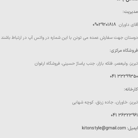
مدیریت:
آقای داوران
09029201818
دوستان جهت سفارش عمده می تونن با این شماره در واتس آپ در ارتباط باشند
فروشگاه مرکزی:
تبریز، ولیعصر، فلکه بازار، جنب پاساژ حسینی، فروشگاه ارغوان
33299350 041
کارخانه:
تبریز، خاوران، جاده زرنق، کوچه شهابی
36323961 041
ایمیل:
kitonstyle@gmail.com