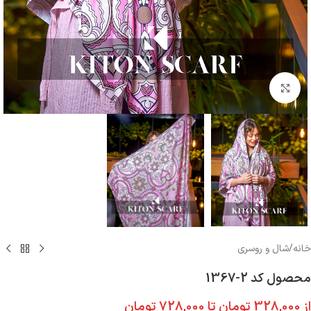
بزرگنمایی تصویر
خانه
/
شال و روسری
محصول کد 2-1367
از
328,000
تومان
تا
728,000
تومان